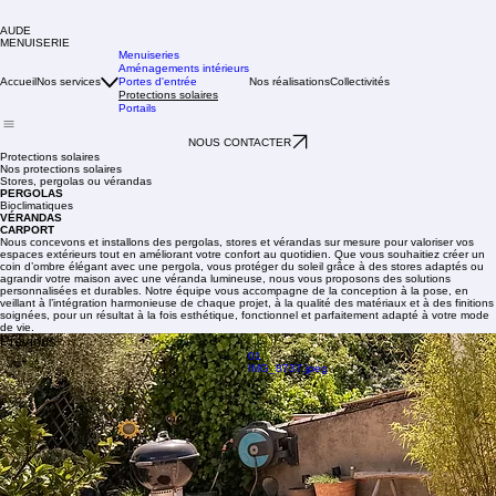
AUDE
MENUISERIE
Menuiseries
Aménagements intérieurs
Accueil
Nos services
Portes d'entrée
Nos réalisations
Collectivités
Protections solaires
Portails
NOUS CONTACTER
Protections solaires
Nos protections solaires
Stores, pergolas ou vérandas
PERGOLAS
Bioclimatiques
VÉRANDAS
CARPORT
Nous concevons et installons des pergolas, stores et vérandas sur mesure pour valoriser vos
espaces extérieurs tout en améliorant votre confort au quotidien. Que vous souhaitiez créer un
coin d’ombre élégant avec une pergola, vous protéger du soleil grâce à des stores adaptés ou
agrandir votre maison avec une véranda lumineuse, nous vous proposons des solutions
personnalisées et durables. Notre équipe vous accompagne de la conception à la pose, en
veillant à l’intégration harmonieuse de chaque projet, à la qualité des matériaux et à des finitions
soignées, pour un résultat à la fois esthétique, fonctionnel et parfaitement adapté à votre mode
de vie.
Previous
01
IMG_8737.jpeg