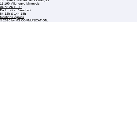
Next
Accueil
À propos de nous
Services
Contact
10, Zone artisanale Terres Rouges
11 160 Villeneuve-Minervois
04 68 26 19 17
Du Lundi au Vendredi
8h-12h & 14h-18h
Mentions légales
© 2026 by MS COMMUNICATION.