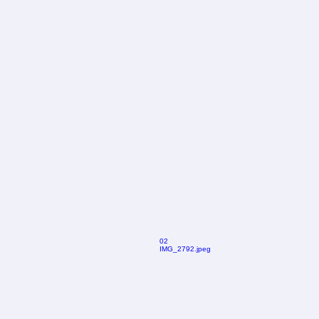
02
IMG_2792.jpeg